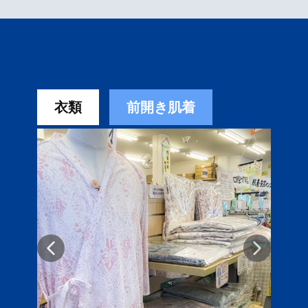
衣類
前開き肌着