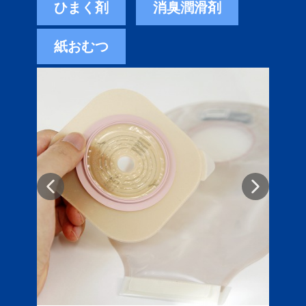
ひまく剤
消臭潤滑剤
紙おむつ