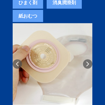
ひまく剤
消臭潤滑剤
紙おむつ