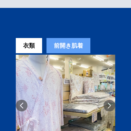
衣類
前開き肌着