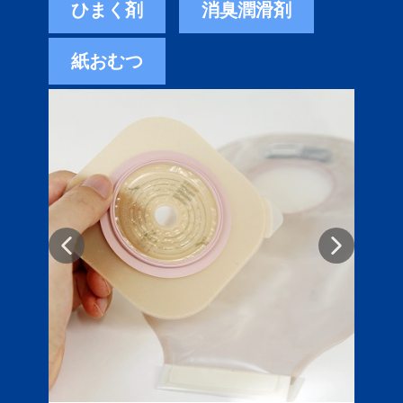
ひまく剤
消臭潤滑剤
紙おむつ