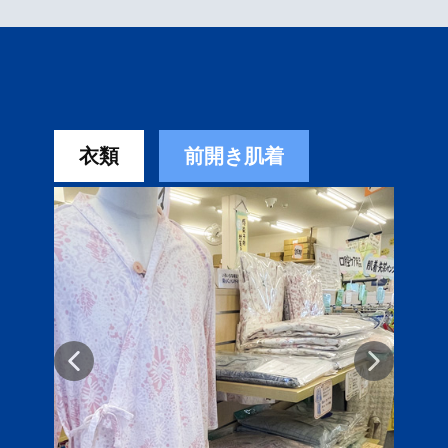
衣類
前開き肌着