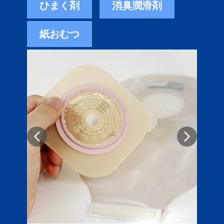
ひまく剤
消臭潤滑剤
紙おむつ