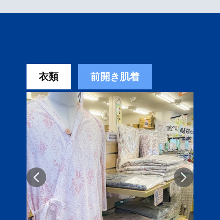
衣類
前開き肌着