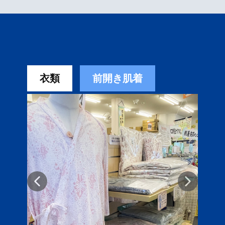
衣類
前開き肌着