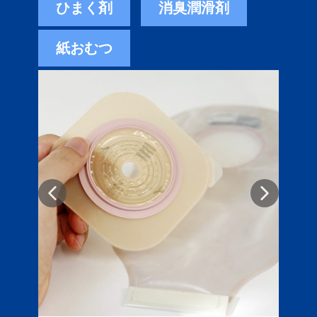
ひまく剤
消臭潤滑剤
紙おむつ