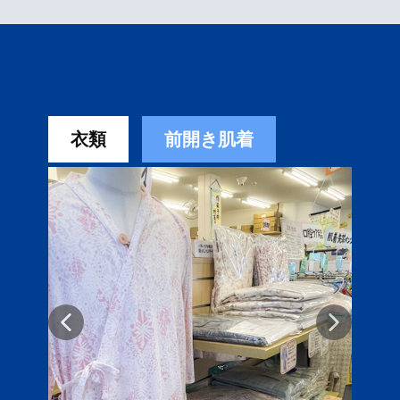
衣類
前開き肌着