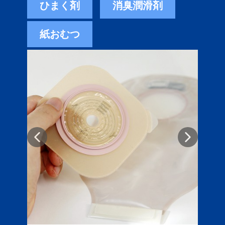
ひまく剤
消臭潤滑剤
紙おむつ