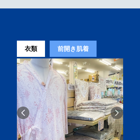
衣類
前開き肌着