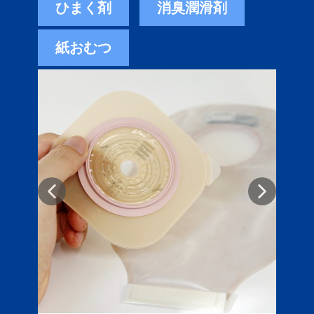
ひまく剤
消臭潤滑剤
紙おむつ