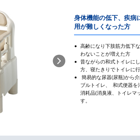
身体機能の低下、疾病
用が難しくなった方
高齢になり下肢筋力低下
わないことが増えた方
昔ながらの和式​トイレに
方、寝たきりでトイレに
簡易的な尿器(尿瓶)から
ブルトイレ、 和式便器を
消耗品(消臭液、トイレマ
す。