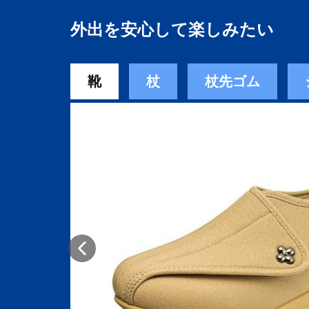
外出を安心して楽しみたい
靴
杖
杖先ゴム