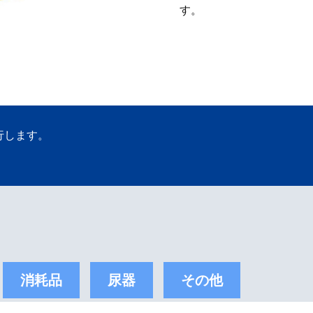
す。
行します。
消耗品
尿器
その他