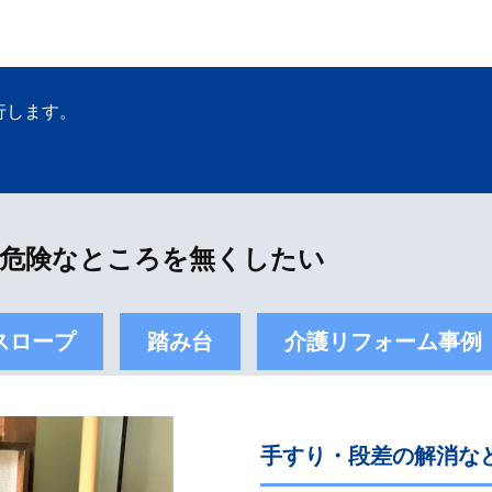
行します。
危険なところを無くしたい
スロープ
踏み台
介護リフォーム事例
手すり・段差の解消な