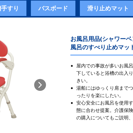
槽手すり
バスボード
滑り止めマット
お風呂用品(シャワー
風呂のすべり止めマット
屋内での事故が多いお風呂
下していると浴槽の出入
きい。
湯船にはゆっくり肩まで
ったりを楽にしたい。
安心安全にお風呂を使用
態に合わせ提案。 ​ 介護
の購入についてもご説明