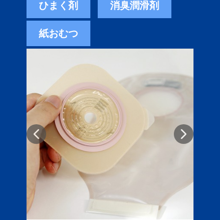
ひまく剤
消臭潤滑剤
紙おむつ