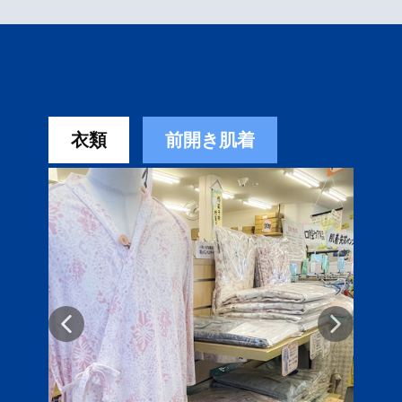
衣類
前開き肌着