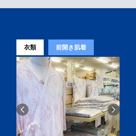
衣類
前開き肌着