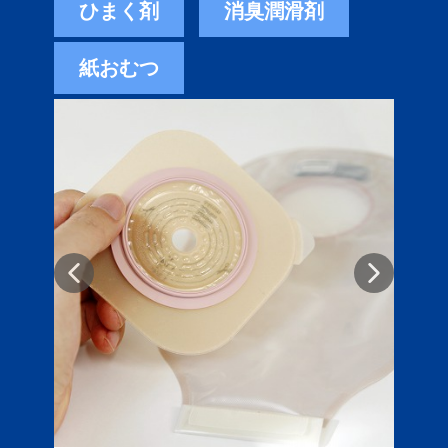
ひまく剤
消臭潤滑剤
紙おむつ