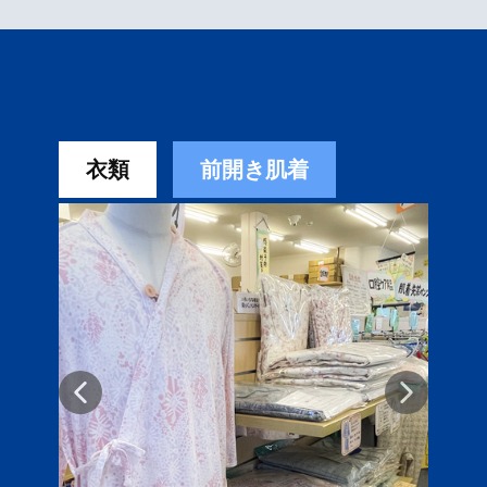
衣類
前開き肌着