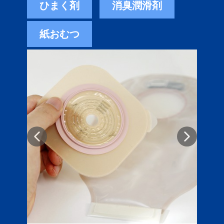
ひまく剤
消臭潤滑剤
紙おむつ