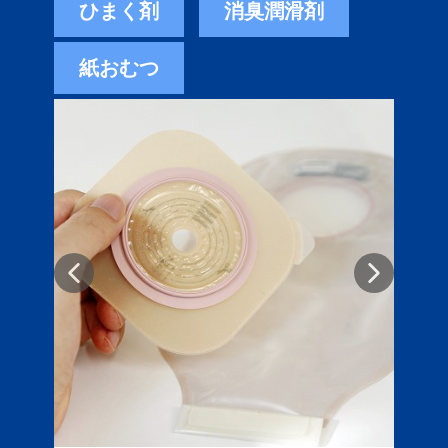
ひまく剤
消臭潤滑剤
紙おむつ