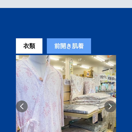
衣類
前開き肌着