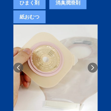
ひまく剤
消臭潤滑剤
紙おむつ