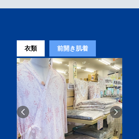
衣類
前開き肌着